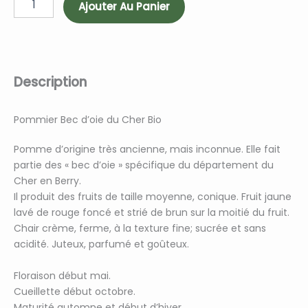
Ajouter Au Panier
de
Pommier
Bec
d'oie
du
Cher
Description
Bio
Pommier Bec d’oie du Cher Bio
Pomme d’origine très ancienne, mais inconnue. Elle fait
partie des « bec d’oie » spécifique du département du
Cher en Berry.
Il produit des fruits de taille moyenne, conique. Fruit jaune
lavé de rouge foncé et strié de brun sur la moitié du fruit.
Chair crème, ferme, à la texture fine; sucrée et sans
acidité. Juteux, parfumé et goûteux.
Floraison début mai.
Cueillette début octobre.
Maturité automne et début d’hiver.