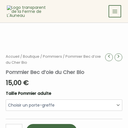
Aller
au
contenu
Accueil
/
Boutique
/
Pommiers
/ Pommier Bec d’oie
du Cher Bio
Pommier Bec d’oie du Cher Bio
15,00
€
Taille Pommier adulte
quantité