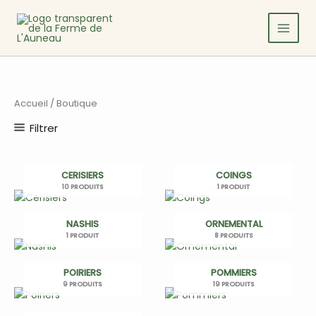
Aller
au
contenu
Accueil
/ Boutique
Filtrer
CERISIERS
COINGS
10 PRODUITS
1 PRODUIT
NASHIS
ORNEMENTAL
1 PRODUIT
8 PRODUITS
POIRIERS
POMMIERS
9 PRODUITS
19 PRODUITS