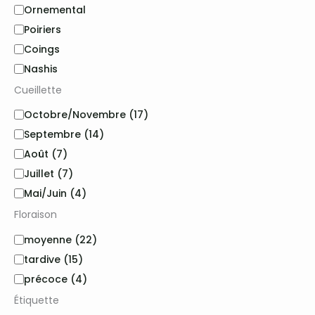
g
Ornemental
o
Poiriers
r
i
Coings
e
Nashis
Cueillette
C
Octobre/Novembre
(17)
u
Septembre
(14)
e
Août
(7)
i
l
Juillet
(7)
l
Mai/Juin
(4)
e
t
Floraison
t
F
e
moyenne
(22)
l
tardive
(15)
o
précoce
(4)
r
a
Étiquette
i