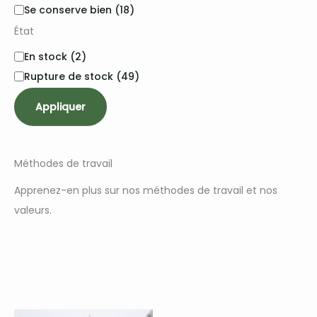
s
É
Se conserve bien
(18)
o
t
État
n
i
q
É
En stock
(2)
u
t
Rupture de stock
(49)
e
a
t
t
Appliquer
t
e
Méthodes de travail
Apprenez-en plus sur nos méthodes de travail et nos
valeurs.