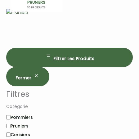
PRUNIERS
10 PRODUITS
Filtrer Les Produits
Fermer
Filtres
Catégorie
C
Pommiers
a
Pruniers
t
Cerisiers
é