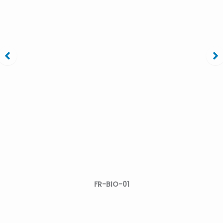
Racines nues
Travail Artisanal
FR-BIO-01